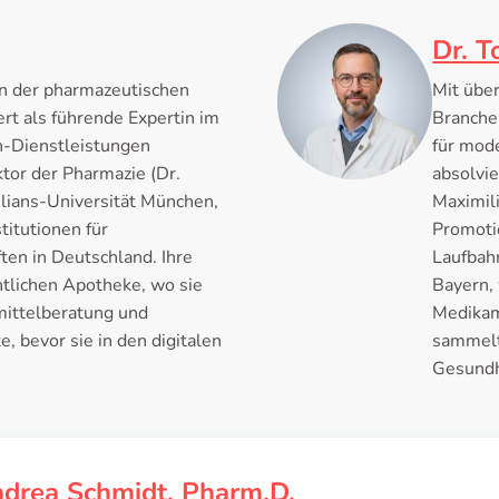
Dr. T
in der pharmazeutischen
Mit übe
ert als führende Expertin im
Branche 
n-Dienstleistungen
für mod
ktor der Pharmazie (Dr.
absolvi
lians-Universität München,
Maximil
titutionen für
Promoti
en in Deutschland. Ihre
Laufbahn
ntlichen Apotheke, wo sie
Bayern,
imittelberatung und
Medikam
, bevor sie in den digitalen
sammelte
Gesundh
ndrea Schmidt, Pharm.D.