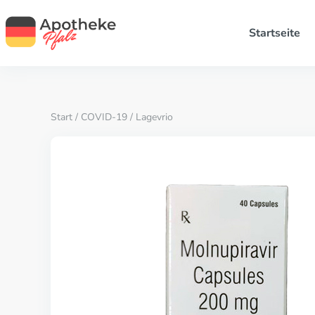
Startseite
Start
/
COVID-19
/ Lagevrio