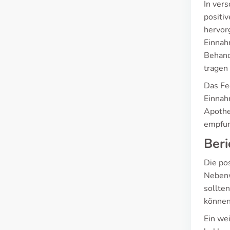
In ver
positi
hervor
Einnah
Behand
tragen 
Das Fe
Einnah
Apothe
empfun
Beri
Die po
Nebenw
sollte
können
Ein we