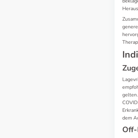
beklag
Heraus
Zusamm
genere
hervor
Therap
Ind
Zug
Lagevr
empfoh
gelten
COVID-
Erkran
dem Au
Off-