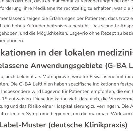
en sich darüber, dass es manchmal zu Verzögerungen bei der Be
forderung, ihre Medikamente rechtzeitig zu erhalten, was die
enfassend zeigen die Erfahrungen der Patienten, dass trotz 
ll ein hohes Zufriedenheitsniveau besteht. Das schnelle Ansp
gehoben, und die Möglichkeiten, Lagevrio ohne Rezept zu bezie
ieoptionen.
ikationen in der lokalen medizin
elassene Anwendungsgebiete (G-BA Le
io, auch bekannt als Molnupiravir, wird für Erwachsene mit
len. Die G-BA Leitlinien haben spezifische Indikationen festg
. Insbesondere wird Lagevrio für Patienten empfohlen, die ein
19 aufweisen. Diese Indikation zielt darauf ab, die Virusve
kung und das Risiko einer Hospitalisierung zu verringern. Die
ftreten der Symptome beginnen, um die maximale Wirksamkei
Label-Muster (deutsche Klinikpraxis)