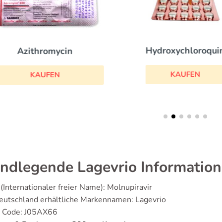
Hydroxychloroqui
Azithromycin
KAUFEN
KAUFEN
ndlegende Lagevrio Informatio
(Internationaler freier Name): Molnupiravir
eutschland erhältliche Markennamen: Lagevrio
 Code: J05AX66