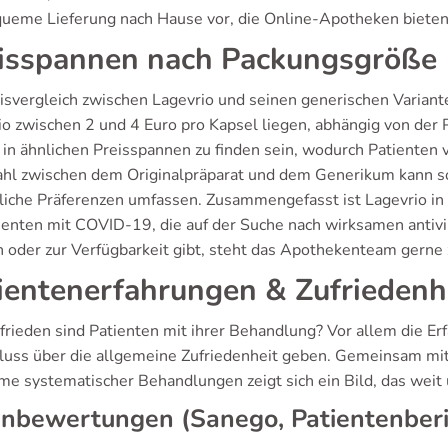
queme Lieferung nach Hause vor, die Online-Apotheken bieten
isspannen nach Packungsgröße
isvergleich zwischen Lagevrio und seinen generischen Variante
io zwischen 2 und 4 Euro pro Kapsel liegen, abhängig von der
 in ähnlichen Preisspannen zu finden sein, wodurch Patienten
hl zwischen dem Originalpräparat und dem Generikum kann so
liche Präferenzen umfassen. Zusammengefasst ist Lagevrio in 
tienten mit COVID-19, die auf der Suche nach wirksamen antivi
n oder zur Verfügbarkeit gibt, steht das Apothekenteam gerne 
ientenerfahrungen & Zufriedenh
frieden sind Patienten mit ihrer Behandlung? Vor allem die E
luss über die allgemeine Zufriedenheit geben. Gemeinsam mit e
me systematischer Behandlungen zeigt sich ein Bild, das weit 
nbewertungen (Sanego, Patientenberi