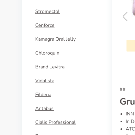
Stromectol
Cenforce
Infectomycin
Kamagra Oral Jelly
KAUFEN
Chloroquin
Brand Levitra
Vidalista
##
Fildena
Gru
Antabus
INN 
In D
Cialis Professional
ATC