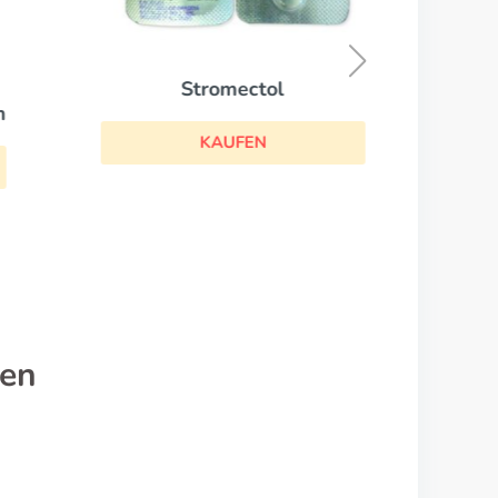
Stromectol
n
KAUFEN
nen