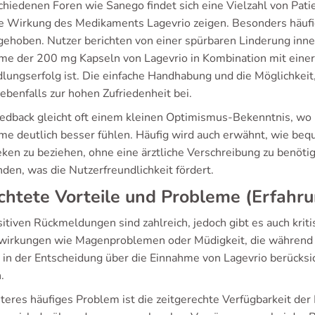
schiedenen Foren wie Sanego findet sich eine Vielzahl von Pa
ve Wirkung des Medikaments Lagevrio zeigen. Besonders häuf
gehoben. Nutzer berichten von einer spürbaren Linderung inner
me der 200 mg Kapseln von Lagevrio in Kombination mit einer
lungserfolg ist. Die einfache Handhabung und die Möglichkei
ebenfalls zur hohen Zufriedenheit bei.
edback gleicht oft einem kleinen Optimismus-Bekenntnis, wo Pa
me deutlich besser fühlen. Häufig wird auch erwähnt, wie be
ken zu beziehen, ohne eine ärztliche Verschreibung zu benöt
den, was die Nutzerfreundlichkeit fördert.
chtete Vorteile und Probleme (Erfah
sitiven Rückmeldungen sind zahlreich, jedoch gibt es auch krit
irkungen wie Magenproblemen oder Müdigkeit, die während 
n in der Entscheidung über die Einnahme von Lagevrio berücksic
.
iteres häufiges Problem ist die zeitgerechte Verfügbarkeit d