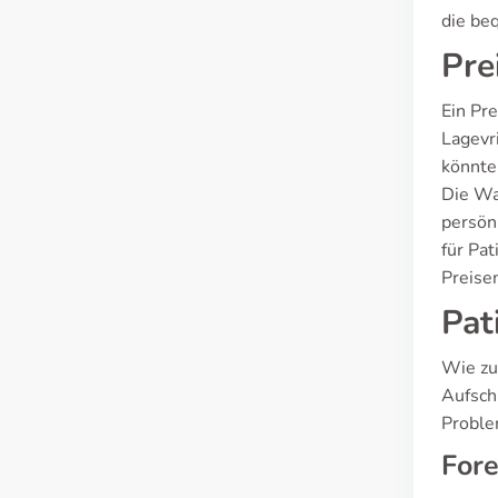
die be
Pre
Ein Pre
Lagevr
könnte
Die Wa
persön
für Pa
Preise
Pat
Wie zu
Aufsch
Proble
Fore