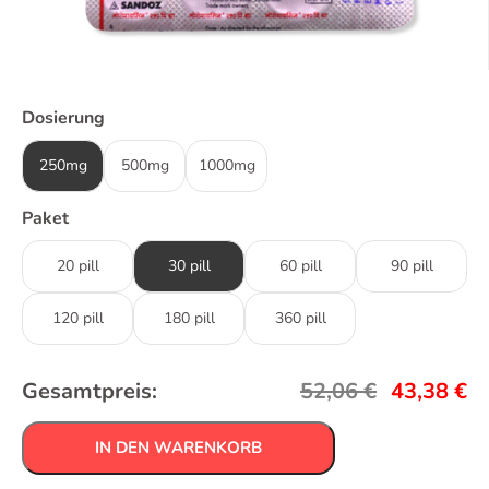
Dosierung
250mg
500mg
1000mg
Paket
20 pill
30 pill
60 pill
90 pill
120 pill
180 pill
360 pill
Gesamtpreis:
52,06
€
43,38
€
IN DEN WARENKORB