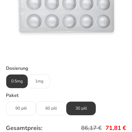
Dosierung
0.5mg
1mg
Paket
90 pill
60 pill
30 pill
Gesamtpreis:
86,17
€
71,81
€