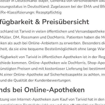
teller in Deutschland: Bayer, Generika von verschiedenen lo
assungsstatus in Deutschland: Zugelassen bei der EMA und B
Rx-Klassifizierungn: Rezeptpflichtig
fügbarkeit & Preisübersicht
tschland ist Tarivid in vielen öffentlichen und Versandapothe
 Müller, DM, Rossmann und DocMorris. Patienten haben die Mög
ken als auch bei Online-Anbietern zu erwerben. Besonders 
theit, da sie eine bequeme Bestellmöglichkeit ohne lange War
fügbarkeit von Tarivid in öffentlichen Apotheken ist in der Re
chiede kommen. Online-Apotheken wie DocMorris, Shop-Apothe
günstigten Preisen und mit kostenloser Lieferung bei bestimmte
l einer Online-Apotheke auf Sicherheitsaspekte zu achten, ins
und die Qualität der Kundenbewertungen.
nds bei Online-Apotheken
tzung von Internet-Apotheken zum Kauf von Tarivid hat in den