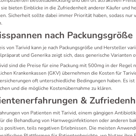
komplizierten Bestellabwicklung und den oft attraktiven Prei
 sie bieten Einblicke in die Zufriedenheit anderer Käufer und h
en. Sicherheit sollte dabei immer Priorität haben, sodass nu
.
isspannen nach Packungsgröße
eis von Tarivid kann je nach Packungsgröße und Hersteller var
lpräparat und Generika zeigt sich, dass generische Varianten o
ivid sind die Preise für eine Packung mit 500mg in der Regel 
lichen Krankenkassen (GKV) übernehmen die Kosten für Tarivi
versicherungen oft unterschiedliche Bedingungen haben. Es ist
ichen und die mögliche Kostenübernahme zu klären.
ientenerfahrungen & Zufriedenh
ahrungen von Patienten mit Tarivid, einem gängigen Antibiotik
 für die Behandlung von Harnwegsinfektionen oder anderen ba
ils positiven, teils negativen Erlebnissen. Die meisten Anw
pezifischen Plattformen für Patientenberichte, wo Nutzer ihre