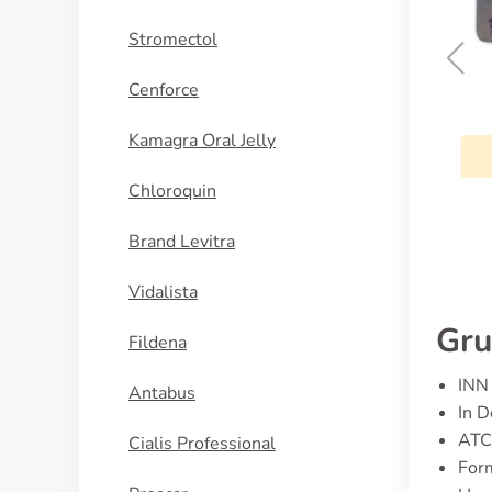
Stromectol
Cenforce
Doxycyclin
Kamagra Oral Jelly
KAUFEN
Chloroquin
Brand Levitra
Vidalista
Gru
Fildena
INN 
Antabus
In D
ATC
Cialis Professional
For