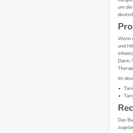
um die
deutsc
Pro
Wenn e
und Hil
Infekt
Darm-T
Therap
Im deut
Tari
Tari
Rec
Das Bu
zugelas