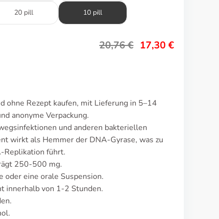
20 pill
10 pill
20,76
€
17,30
€
id ohne Rezept kaufen, mit Lieferung in 5–14
 und anonyme Verpackung.
wegsinfektionen und anderen bakteriellen
ent wirkt als Hemmer der DNA-Gyrase, was zu
Replikation führt.
trägt 250-500 mg.
e oder eine orale Suspension.
 innerhalb von 1-2 Stunden.
den.
ol.