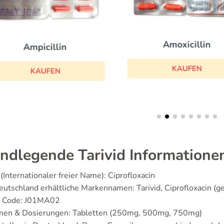
Amoxicillin
Ampicillin
KAUFEN
KAUFEN
ndlegende Tarivid Informatione
(Internationaler freier Name): Ciprofloxacin
eutschland erhältliche Markennamen: Tarivid, Ciprofloxacin (g
 Code: J01MA02
men & Dosierungen: Tabletten (250mg, 500mg, 750mg)