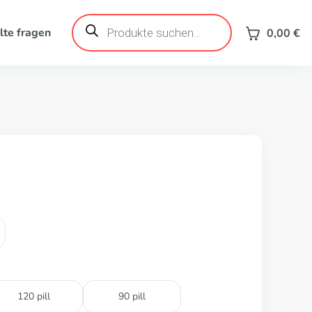
Produktsuche
lte fragen
0,00
€
120 pill
90 pill