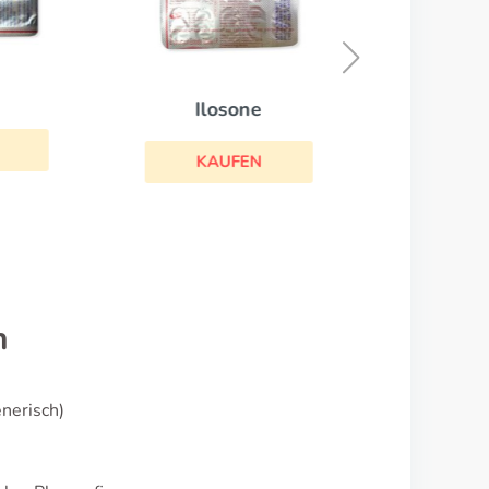
Ilosone
KAUFEN
n
enerisch)