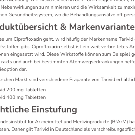
 Nebenwirkungen zu minimieren und die Wirksamkeit zu maximi
hen Gesundheitssystem, wo die Behandlungsansätze oft perso
duktübersicht & Markenvariant
s um Ciprofloxacin geht, wird häufig der Markenname Tarivid
fsstoffen gibt. Ciprofloxacin selbst ist ein weit verbreitetes 
ionen eingesetzt wird. Diese Wirkstoffe können zum Beispiel
rakts und auch bei bestimmten Atemwegserkrankungen helfen. 
ieoption dar.
schen Markt sind verschiedene Präparate von Tarivid erhältlic
vid 200 mg Tabletten
vid 400 mg Tabletten
htliche Einstufung
ndesinstitut für Arzneimittel und Medizinprodukte (BfArM) ha
sen. Daher gilt Tarivid in Deutschland als verschreibungspflic