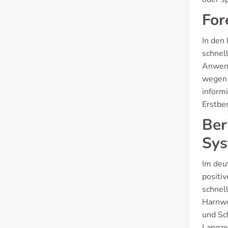
For
In den
schnel
Anwend
wegen 
inform
Erstbe
Ber
Sys
Im deu
positi
schnel
Harnwe
und Sch
Langze