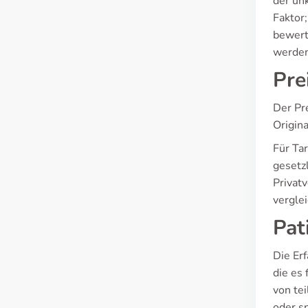
der un
Faktor;
bewert
werden
Pre
Der Pr
Origina
Für Tar
gesetz
Privat
vergle
Pat
Die Erf
die es
von te
oder s