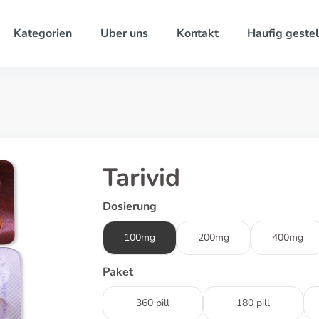
Kategorien
Uber uns
Kontakt
Haufig gestel
Tarivid
Dosierung
100mg
200mg
400mg
Paket
360 pill
180 pill