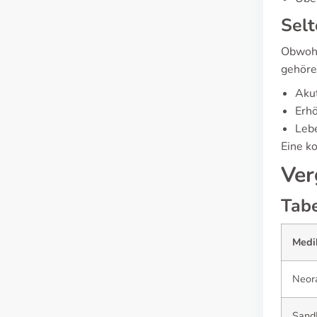
Sel
Obwohl
gehöre
Aku
Erhö
Lebe
Eine k
Ver
Tabe
Medi
Neor
San