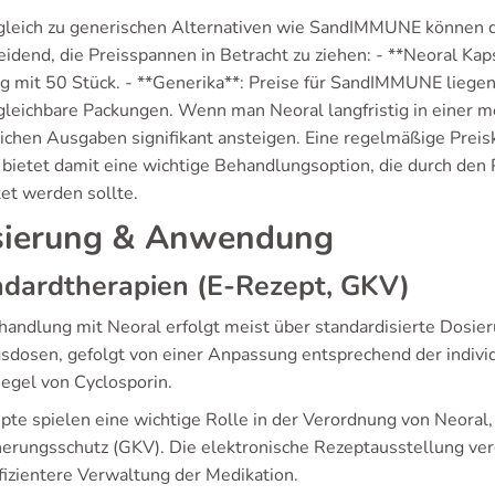
gleich zu generischen Alternativen wie SandIMMUNE können die 
eidend, die Preisspannen in Betracht zu ziehen: - **Neoral Ka
g mit 50 Stück. - **Generika**: Preise für SandIMMUNE liege
rgleichbare Packungen. Wenn man Neoral langfristig in einer m
ichen Ausgaben signifikant ansteigen. Eine regelmäßige Preisk
 bietet damit eine wichtige Behandlungsoption, die durch den 
et werden sollte.
ierung & Anwendung
ndardtherapien (E-Rezept, GKV)
handlung mit Neoral erfolgt meist über standardisierte Dosieru
sdosen, gefolgt von einer Anpassung entsprechend der indivi
iegel von Cyclosporin.
pte spielen eine wichtige Rolle in der Verordnung von Neoral
herungsschutz (GKV). Die elektronische Rezeptausstellung vere
ffizientere Verwaltung der Medikation.