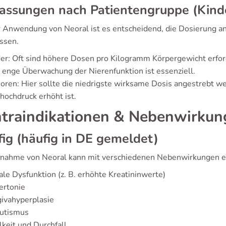
ssungen nach Patientengruppe (Kinde
r Anwendung von Neoral ist es entscheidend, die Dosierung a
ssen.
er: Oft sind höhere Dosen pro Kilogramm Körpergewicht erfor
 enge Überwachung der Nierenfunktion ist essenziell.
oren: Hier sollte die niedrigste wirksame Dosis angestrebt 
hochdruck erhöht ist.
traindikationen & Nebenwirkun
ig (häufig in DE gemeldet)
nnahme von Neoral kann mit verschiedenen Nebenwirkungen ei
le Dysfunktion (z. B. erhöhte Kreatininwerte)
ertonie
ivahyperplasie
sutismus
keit und Durchfall