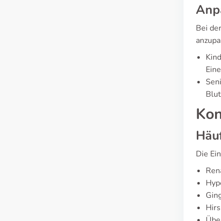
Anpa
Bei de
anzupa
Kind
Eine
Seni
Blut
Kon
Häuf
Die Ei
Rena
Hyp
Ging
Hir
Übel