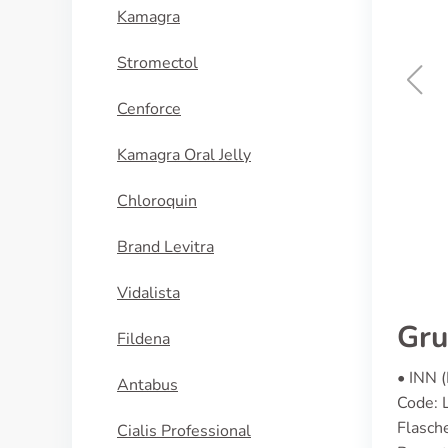
Kamagra
Stromectol
Cenforce
Aczone
Kamagra Oral Jelly
KAUFEN
Chloroquin
Brand Levitra
Vidalista
Gru
Fildena
• INN 
Antabus
Code: 
Flasch
Cialis Professional