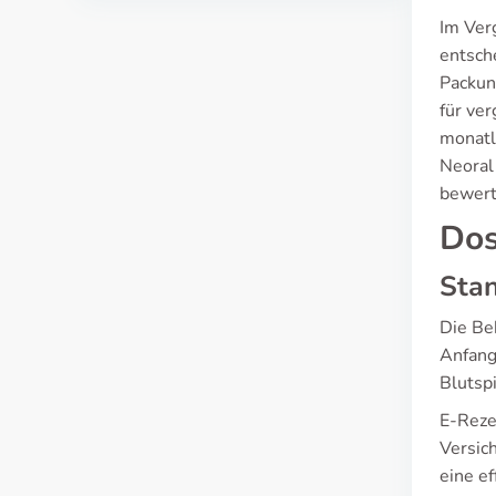
Im Ver
entsch
Packun
für ve
monatl
Neoral
bewert
Dos
Sta
Die Be
Anfang
Blutsp
E-Reze
Versic
eine e