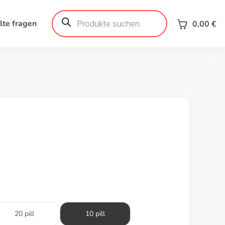
Produktsuche
lte fragen
0,00
€
20 pill
10 pill