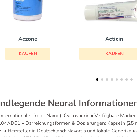
Acticin
Zyloric
KAUFEN
KAUFEN
ndlegende Neoral Informatione
(Internationaler freier Name): Cyclosporin • Verfügbare Mark
L04AD01 • Darreichungsformen & Dosierungen: Kapseln (25 
e) • Hersteller in Deutschland: Novartis und lokale Generika •