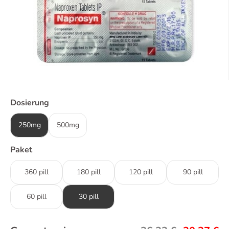
Dosierung
250mg
500mg
Paket
360 pill
180 pill
120 pill
90 pill
60 pill
30 pill