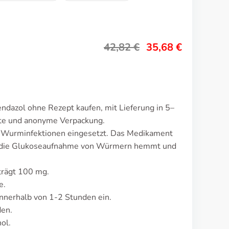
42,82
€
35,68
€
dazol ohne Rezept kaufen, mit Lieferung in 5–
ete und anonyme Verpackung.
 Wurminfektionen eingesetzt. Das Medikament
s die Glukoseaufnahme von Würmern hemmt und
trägt 100 mg.
e.
nnerhalb von 1-2 Stunden ein.
den.
ol.