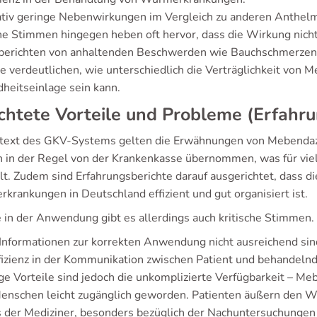
tiv geringe Nebenwirkungen im Vergleich zu anderen Anthelm
he Stimmen hingegen heben oft hervor, dass die Wirkung nicht 
 berichten von anhaltenden Beschwerden wie Bauchschmerzen 
e verdeutlichen, wie unterschiedlich die Verträglichkeit von M
heitseinlage sein kann.
chtete Vorteile und Probleme (Erfah
text des GKV-Systems gelten die Erwähnungen von Mebendazo
 in der Regel von der Krankenkasse übernommen, was für vie
llt. Zudem sind Erfahrungsberichte darauf ausgerichtet, dass d
krankungen in Deutschland effizient und gut organisiert ist.
 in der Anwendung gibt es allerdings auch kritische Stimmen.
Informationen zur korrekten Anwendung nicht ausreichend sin
fizienz in der Kommunikation zwischen Patient und behandelnd
e Vorteile sind jedoch die unkomplizierte Verfügbarkeit – Mebe
Menschen leicht zugänglich geworden. Patienten äußern den W
s der Mediziner, besonders bezüglich der Nachuntersuchungen 