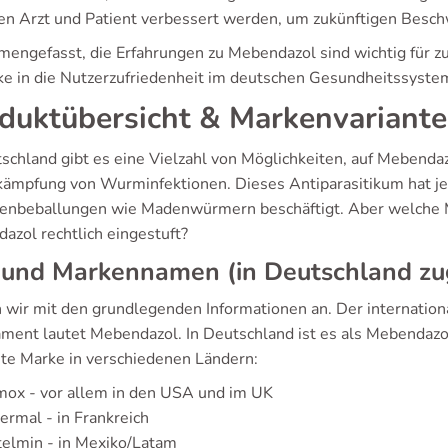
en Arzt und Patient verbessert werden, um zukünftigen Besc
engefasst, die Erfahrungen zu Mebendazol sind wichtig für zu
cke in die Nutzerzufriedenheit im deutschen Gesundheitssyste
duktübersicht & Markenvariant
tschland gibt es eine Vielzahl von Möglichkeiten, auf Mebenda
kämpfung von Wurminfektionen. Dieses Antiparasitikum hat jed
tenbeballungen wie Madenwürmern beschäftigt. Aber welche 
azol rechtlich eingestuft?
 und Markennamen (in Deutschland zu
 wir mit den grundlegenden Informationen an. Der internation
ment lautet Mebendazol. In Deutschland ist es als Mebendazol-
te Marke in verschiedenen Ländern:
mox - vor allem in den USA und im UK
ermal - in Frankreich
elmin - in Mexiko/Latam