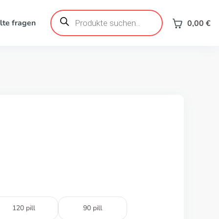
Produktsuche
lte fragen
0,00
€
120 pill
90 pill