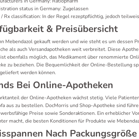
ufacturers in Germany: Ratiopharm
stration status in Germany: Zugelassen
/ Rx classification: In der Regel rezeptpflichtig, jedoch teilweis
fügbarkeit & Preisübersicht
n Mebendazol gekauft werden und wie steht es um dessen Pre
liche als auch Versandapotheken weit verbreitet. Diese Apoth
 ist ebenfalls möglich, das Medikament über renommierte On
ke zu beziehen. Die Bequemlichkeit der Online-Bestellung spri
geliefert werden können.
nds Bei Online-Apotheken
rktanteil der Online-Apotheken wächst stetig. Viele Patiente
fa aus zu bestellen. DocMorris und Shop-Apotheke sind führen
werbsfähige Preise sowie Sonderaktionen. Ein erheblicher Vort
chter macht, die besten Konditionen für Produkte wie Mebendaz
isspannen Nach Packungsgröße