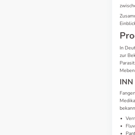
zwisch
Zusamm
Einbli
Pro
In Deu
zur Be
Parasi
Mebend
INN
Fangen
Medika
bekann
Ver
Fluv
Pant