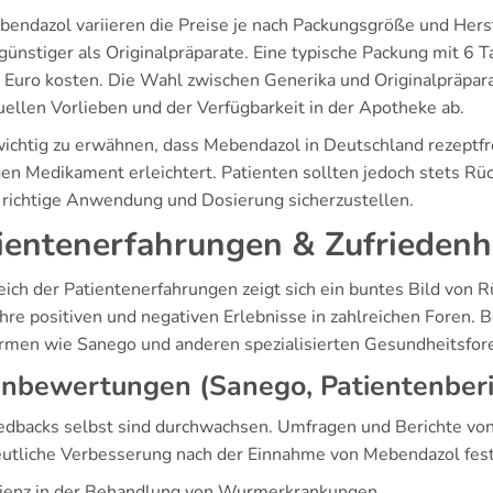
bendazol variieren die Preise je nach Packungsgröße und Herst
günstiger als Originalpräparate. Eine typische Packung mit 6
 Euro kosten. Die Wahl zwischen Generika und Originalpräpar
uellen Vorlieben und der Verfügbarkeit in der Apotheke ab.
 wichtig zu erwähnen, dass Mebendazol in Deutschland rezeptfre
gen Medikament erleichtert. Patienten sollten jedoch stets Rü
 richtige Anwendung und Dosierung sicherzustellen.
ientenerfahrungen & Zufriedenh
eich der Patientenerfahrungen zeigt sich ein buntes Bild von
ihre positiven und negativen Erlebnisse in zahlreichen Foren.
ormen wie Sanego und anderen spezialisierten Gesundheitsfor
nbewertungen (Sanego, Patientenberi
edbacks selbst sind durchwachsen. Umfragen und Berichte von 
eutliche Verbesserung nach der Einnahme von Mebendazol festg
zienz in der Behandlung von Wurmerkrankungen.