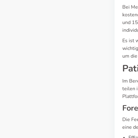
Bei Me
kosten
und 15
individ
Es ist
wichti
um die
Pat
Im Ber
teilen 
Plattf
Fore
Die Fe
eine d
Effi