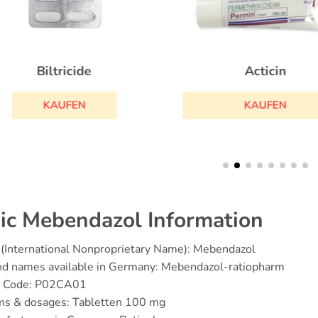
Acticin
Biltricide
KAUFEN
KAUFEN
ic Mebendazol Information
(International Nonproprietary Name): Mebendazol
nd names available in Germany: Mebendazol-ratiopharm
 Code: P02CA01
ms & dosages: Tabletten 100 mg