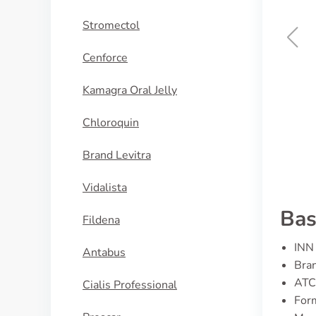
Stromectol
Cenforce
Praziquantel
Kamagra Oral Jelly
KAUFEN
Chloroquin
Brand Levitra
Vidalista
Bas
Fildena
INN 
Antabus
Bra
ATC
Cialis Professional
For