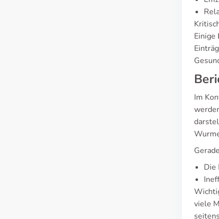
Rela
Kritisc
Einige
Einträg
Gesund
Beri
Im Kon
werden
darste
Wurmer
Gerade
Die 
Inef
Wichtig
viele 
seiten