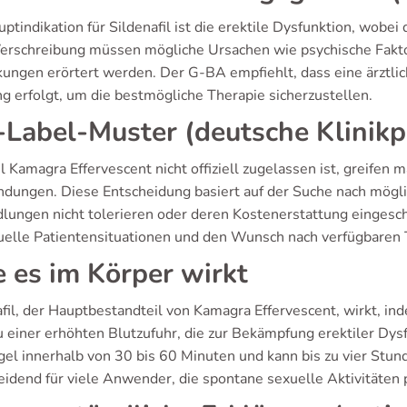
ptindikation für Sildenafil ist die erektile Dysfunktion, wobei
Verschreibung müssen mögliche Ursachen wie psychische Fakto
kungen erörtert werden. Der G-BA empfiehlt, dass eine ärztl
g erfolgt, um die bestmögliche Therapie sicherzustellen.
-Label-Muster (deutsche Klinikp
Kamagra Effervescent nicht offiziell zugelassen ist, greifen m
dungen. Diese Entscheidung basiert auf der Suche nach möglic
lungen nicht tolerieren oder deren Kostenerstattung eingeschr
duelle Patientensituationen und den Wunsch nach verfügbaren
 es im Körper wirkt
afil, der Hauptbestandteil von Kamagra Effervescent, wirkt, in
u einer erhöhten Blutzufuhr, die zur Bekämpfung erektiler Dysf
gel innerhalb von 30 bis 60 Minuten und kann bis zu vier Stund
eidend für viele Anwender, die spontane sexuelle Aktivitäten 