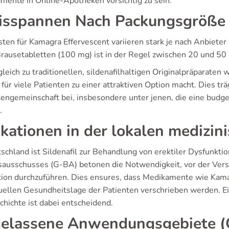
mente in Online-Apotheken vorsichtig zu sein.
isspannen Nach Packungsgröße
sten für Kamagra Effervescent variieren stark je nach Anbiet
Brausetabletten (100 mg) ist in der Regel zwischen 20 und 50 E
leich zu traditionellen, sildenafilhaltigen Originalpräparaten 
für viele Patienten zu einer attraktiven Option macht. Dies tr
tengemeinschaft bei, insbesondere unter jenen, die eine budge
.
ikationen in der lokalen medizin
tschland ist Sildenafil zur Behandlung von erektiler Dysfunkt
ausschusses (G-BA) betonen die Notwendigkeit, vor der Versc
tion durchzuführen. Dies ensures, dass Medikamente wie Kama
duellen Gesundheitslage der Patienten verschrieben werden. E
chichte ist dabei entscheidend.
elassene Anwendungsgebiete (G