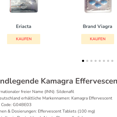
Cialis Daily
Brand Viagra
KAUFEN
KAUFEN
ndlegende Kamagra Effervescen
rnationaler freier Name (INN): Sildenafil
eutschland erhältliche Markennamen: Kamagra Effervescent
 Code: G04BE03
en & Dosierungen: Effervescent Tablets (100 mg)