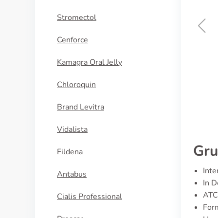
Stromectol
Cenforce
Eriacta
Kamagra Oral Jelly
KAUFEN
Chloroquin
Brand Levitra
Vidalista
Gru
Fildena
Inte
Antabus
In D
ATC
Cialis Professional
Form