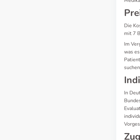
Medika
Pre
Die Ko
mit 7 
Im Verg
was es 
Patien
suchen
Ind
In Deu
Bundes
Evalua
indivi
Vorges
Zug