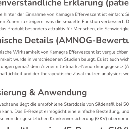
enverständliche Erklärung (pati
e hinter der Einnahme von Kamagra Effervescent ist einfach: S
en Zonen zu steigern, was die sexuelle Funktion verbessert. Di
das Produkt besonders attraktiv für Menschen, die Schwierigk
nische Details (AMNOG-Bewert
nische Wirksamkeit von Kamagra Effervescent ist vergleichbar m
mkeit wurde in verschiedenen Studien belegt. Es ist auch wic
ungen gemäß dem Arzneimittelmarkt-Neuordnungsgesetz (AM
haftlichkeit und der therapeutische Zusatznutzen analysiert w
ierung & Anwendung
achsene liegt die empfohlene Startdosis von Sildenafil bei 50
 kann. Das E-Rezept ermöglicht eine einfache Bestellung, un
ise von der gesetzlichen Krankenversicherung (GKV) übernomm