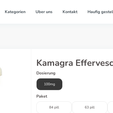
Kategorien
Uber uns
Kontakt
Haufig gestel
Kamagra Efferves
Dosierung
100mg
Paket
84 pill
63 pill