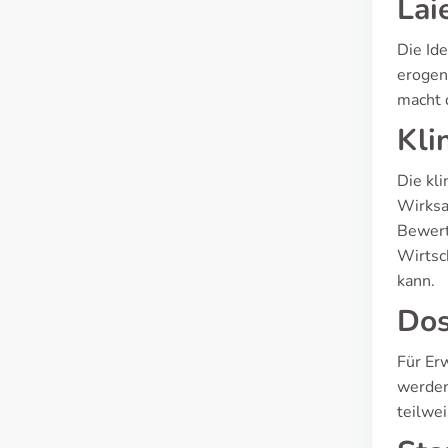
Lai
Die Ide
erogen
macht 
Kli
Die kli
Wirksa
Bewert
Wirtsc
kann.
Dos
Für Erw
werden
teilwe