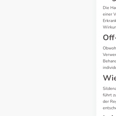
Die Hau
einer 
Erkran
Wirkun
Off
Obwohl 
Verwen
Behand
indivi
Wie
Silden
führt z
der Re
entsch