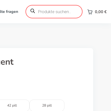
Produktsuche
lte fragen
0,00
€
cent
42 pill
28 pill