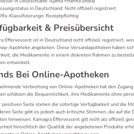
teller in Deutschland: Ajanta Pharma (India)
ssungsstatus in Deutschland: Nicht offiziell registriert
Rx-Klassifizierungn: Rezeptpflichtig
fügbarkeit & Preisübersicht
 Effervescent ist in Deutschland nicht offiziell registriert, 
hop-Apotheke angeboten. Diese Versandapotheken haben sich a
hkeit, die Medikamente in einem diskreten Rahmen zu bestelle
ten entwickelt.
nds Bei Online-Apotheken
nehmende Verbreitung von Online-Apotheken hat den Zugang zu
ten schätzen die Bequemlichkeit, ihre Medikamente ohne persön
 positiven Seite stehen die sofortige Verfügbarkeit und die M
eren Seite gibt es jedoch auch kritische Stimmen, die auf die
en hinweisen. Kamagra Effervescent gilt nicht als offiziell ge
rheit hinsichtlich der Qualität der angebotenen Produkte erhö