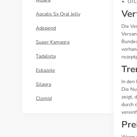
Aldara
OTC/
Ver
Apcalis Sx Oral Jelly
Die Ver
Adepend
Versan
Bundes
Super Kamagra
vorhan
Tadalista
rezept
Tre
Eskazole
In den
Silagra
Die Nu
zeigt,
Clomid
durch 
vereinf
Pre