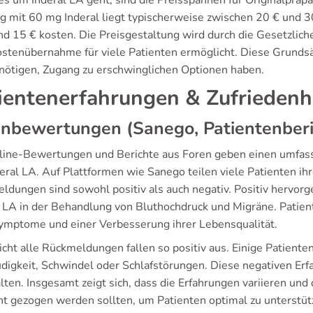
 um Inderal LA geht, sind die Preisspannen für Originalpräpar
g mit 60 mg Inderal liegt typischerweise zwischen 20 € und 3
nd 15 € kosten. Die Preisgestaltung wird durch die Gesetzlich
ostenübernahme für viele Patienten ermöglicht. Diese Grundsät
nötigen, Zugang zu erschwinglichen Optionen haben.
ientenerfahrungen & Zufriedenh
nbewertungen (Sanego, Patientenberi
line-Bewertungen und Berichte aus Foren geben einen umfasse
deral LA. Auf Plattformen wie Sanego teilen viele Patienten i
ldungen sind sowohl positiv als auch negativ. Positiv hervorg
l LA in der Behandlung von Bluthochdruck und Migräne. Patien
Symptome und einer Verbesserung ihrer Lebensqualität.
icht alle Rückmeldungen fallen so positiv aus. Einige Patie
digkeit, Schwindel oder Schlafstörungen. Diese negativen Erfa
lten. Insgesamt zeigt sich, dass die Erfahrungen variieren und
ht gezogen werden sollten, um Patienten optimal zu unterstüt