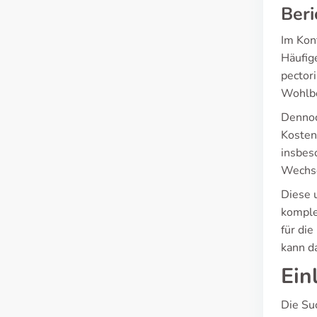
Beri
Im Kon
Häufig
pectori
Wohlbe
Dennoc
Kosten
insbes
Wechse
Diese 
komple
für di
kann d
Ein
Die Su