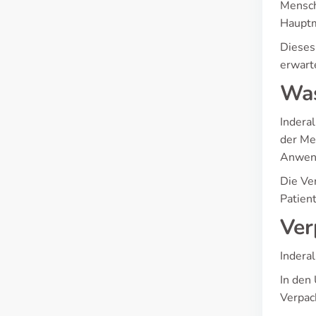
Mensch
Hauptm
Dieses
erwart
Was
Indera
der Me
Anwend
Die Ve
Patien
Ver
Indera
In den
Verpac