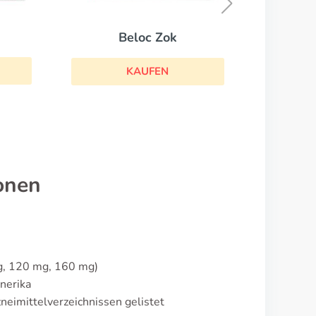
Beloc Zok
KAUFEN
onen
g, 120 mg, 160 mg)
nerika
eimittelverzeichnissen gelistet