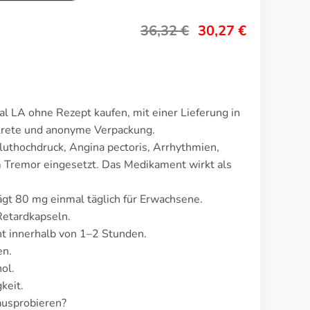
36,32
€
30,27
€
l LA ohne Rezept kaufen, mit einer Lieferung in
krete und anonyme Verpackung.
luthochdruck, Angina pectoris, Arrhythmien,
Tremor eingesetzt. Das Medikament wirkt als
ägt 80 mg einmal täglich für Erwachsene.
Retardkapseln.
t innerhalb von 1–2 Stunden.
en.
ol.
keit.
ausprobieren?