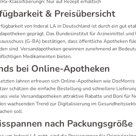
Rx-Klassifizierungn: Nur auf Rezept erhältlich
fügbarkeit & Preisübersicht
fügbarkeit von Inderal LA in Deutschland ist durch ein gut eta
dapotheken geprägt. Das Bundesinstitut für Arzneimittel un
ausschuss (G-BA) bestätigen, dass öffentliche Apotheken flä
den sind. Versandapotheken gewinnen zunehmend an Bedeutu
pflichtigen Medikamenten bieten.
nds bei Online-Apotheken
 letzten Jahren erfreuen sich Online-Apotheken wie DocMorri
tzer schätzen die einfache Bestellung und schnellere Lieferun
 dass viele Versandapotheken attraktive Rabatte und Boni für
den wachsenden Trend zur Digitalisierung im Gesundheitssekto
achen soll.
isspannen nach Packungsgröße