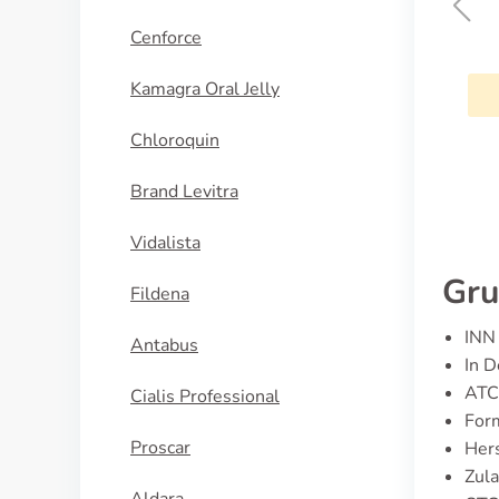
Cenforce
Tenormin
Kamagra Oral Jelly
KAUFEN
N
Chloroquin
Brand Levitra
Vidalista
Gru
Fildena
INN 
Antabus
In D
ATC
Cialis Professional
For
Proscar
Hers
Zula