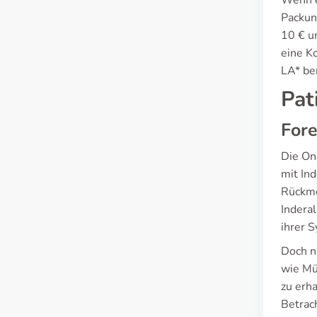
Wenn es
Packun
10 € u
eine K
LA* be
Pat
Fore
Die On
mit In
Rückme
Indera
ihrer 
Doch n
wie Mü
zu erha
Betrac