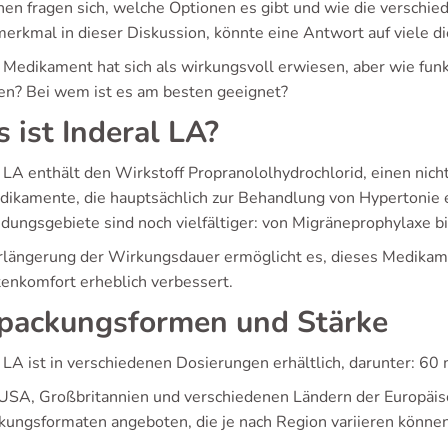
en fragen sich, welche Optionen es gibt und wie die verschie
erkmal in dieser Diskussion, könnte eine Antwort auf viele di
 Medikament hat sich als wirkungsvoll erwiesen, aber wie fun
en? Bei wem ist es am besten geeignet?
 ist Inderal LA?
l LA enthält den Wirkstoff Propranololhydrochlorid, einen nic
dikamente, die hauptsächlich zur Behandlung von Hypertonie 
ungsgebiete sind noch vielfältiger: von Migräneprophylaxe bi
rlängerung der Wirkungsdauer ermöglicht es, dieses Medikam
tenkomfort erheblich verbessert.
packungsformen und Stärke
l LA ist in verschiedenen Dosierungen erhältlich, darunter: 
 USA, Großbritannien und verschiedenen Ländern der Europäisc
kungsformaten angeboten, die je nach Region variieren können