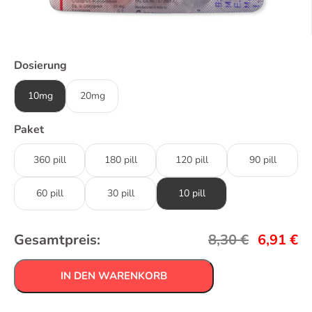
Dosierung
10mg
20mg
Paket
360 pill
180 pill
120 pill
90 pill
60 pill
30 pill
10 pill
Gesamtpreis:
8,30
€
6,91
€
IN DEN WARENKORB