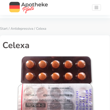
Start
/
Antidepressiva
/ Celexa
Celexa