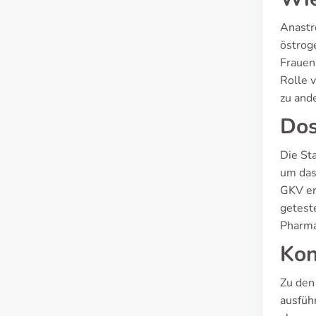
Anastr
östrog
Frauen
Rolle 
zu and
Dos
Die St
um das
GKV er
geteste
Pharma
Kon
Zu den
ausfüh