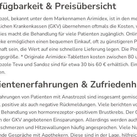
fügbarkeit & Preisübersicht
ozol, bekannt unter dem Markennamen Arimidex, ist in den mei
lichen Krankenkassen (GKV) übernehmen oftmals die Kosten,
Dies macht die Behandlung für viele Patienten zugänglich. On
ke ermöglichen einen bequemen Einkauf, oft zu günstigeren Pr
haft sein, die Wert auf eine schnellere Lieferung legen. Die P
gsgröße. * Originale Arimidex-Tabletten kosten zwischen 80 u
zole Teva und Sandoz sind für etwa 30 bis 60 € erhältlich. Ei
en.
ientenerfahrungen & Zufriedenh
fahrungen von Patienten mit Anastrozol sind insgesamt gemisc
 positive als auch negative Rückmeldungen. Viele berichten v
r Behandlung von hormonrezeptor-positivem Brustkrebs. Der Gro
n der GKV angebotenen Einsparungen. Allerdings werden auc
schmerzen und Hitzewallungen häufig angesprochen. Viele Nut
nde Gespräche mit Apothekern. Diese sind in der Lage, hilfrei