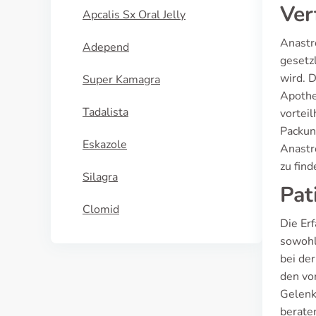
Ver
Apcalis Sx Oral Jelly
Anastr
Adepend
gesetz
wird. 
Super Kamagra
Apothe
Tadalista
vorteil
Packun
Eskazole
Anastro
zu find
Silagra
Pat
Clomid
Die Er
sowohl
bei de
den vo
Gelenk
berate