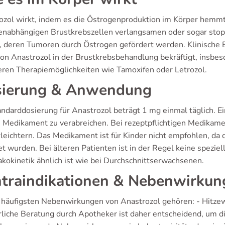
ozol wirkt, indem es die Östrogenproduktion im Körper hemm
enabhängigen Brustkrebszellen verlangsamen oder sogar stopp
, deren Tumoren durch Östrogen gefördert werden. Klinisch
von Anastrozol in der Brustkrebsbehandlung bekräftigt, insbes
eren Therapiemöglichkeiten wie Tamoxifen oder Letrozol.
ierung & Anwendung
andarddosierung für Anastrozol beträgt 1 mg einmal täglich. E
 Medikament zu verabreichen. Bei rezeptpflichtigen Medikame
leichtern. Das Medikament ist für Kinder nicht empfohlen, da 
t wurden. Bei älteren Patienten ist in der Regel keine speziel
kokinetik ähnlich ist wie bei Durchschnittserwachsenen.
traindikationen & Nebenwirkun
 häufigsten Nebenwirkungen von Anastrozol gehören: - Hitze
rliche Beratung durch Apotheker ist daher entscheidend, um