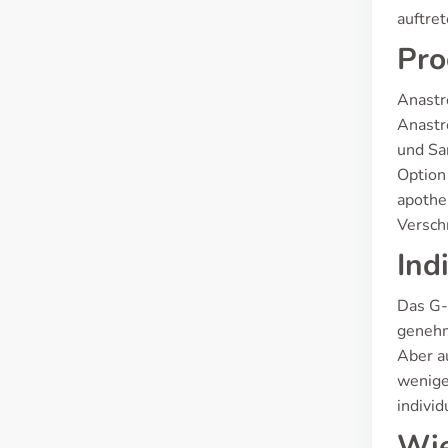
auftre
Pro
Anastr
Anastr
und Sa
Option
apothe
Versch
Ind
Das G-
genehm
Aber au
wenige
individ
Wie