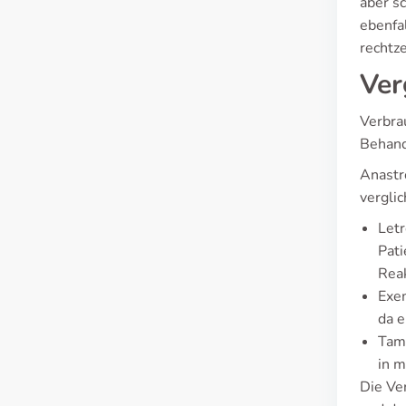
aber s
ebenfa
rechtze
Ver
Verbra
Behand
Anastr
verglic
Letr
Pati
Rea
Exem
da e
Tamo
in 
Die Ve