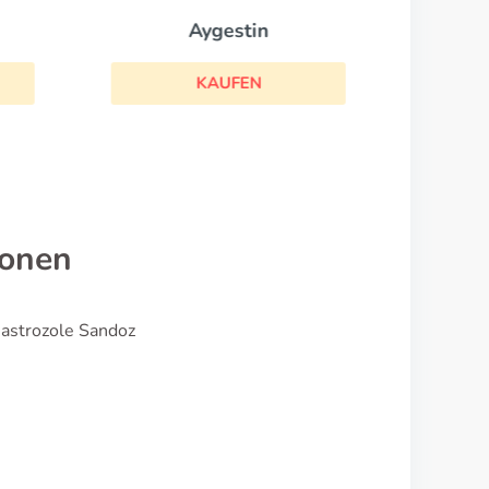
Aygestin
KAUFEN
ionen
nastrozole Sandoz