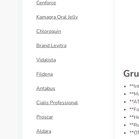
Cenforce
KAUFEN
Kamagra Oral Jelly
Chloroquin
Brand Levitra
Vidalista
Gru
Fildena
**In
Antabus
**Ma
**A
Cialis Professional
**F
Proscar
**He
**Re
Aldara
**OT