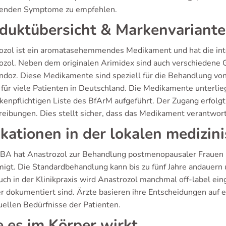
tenden Symptome zu empfehlen.
duktübersicht & Markenvariant
ozol ist ein aromatasehemmendes Medikament und hat die inte
ozol. Neben dem originalen Arimidex sind auch verschiedene G
ndoz. Diese Medikamente sind speziell für die Behandlung von
 für viele Patienten in Deutschland. Die Medikamente unterlieg
kenpflichtigen Liste des BfArM aufgeführt. Der Zugang erfolgt 
reibungen. Dies stellt sicher, dass das Medikament verantwort
ikationen in der lokalen medizin
BA hat Anastrozol zur Behandlung postmenopausaler Frauen 
igt. Die Standardbehandlung kann bis zu fünf Jahre andauern u
ch in der Klinikpraxis wird Anastrozol manchmal off-label ein
r dokumentiert sind. Ärzte basieren ihre Entscheidungen auf e
uellen Bedürfnisse der Patienten.
 es im Körper wirkt