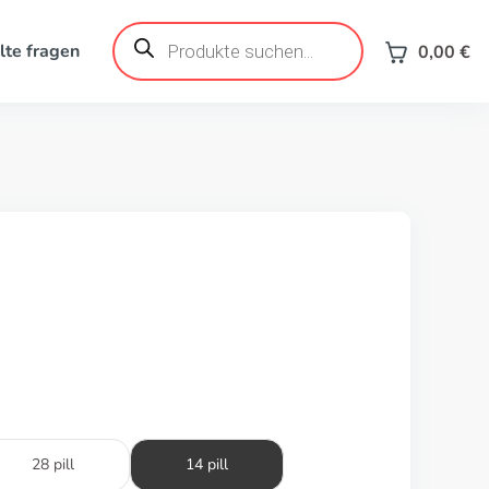
Produktsuche
lte fragen
0,00
€
28 pill
14 pill