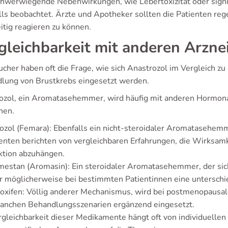
chwerwiegende Nebenwirkungen, wie Lebertoxizität oder signi
lls beobachtet. Ärzte und Apotheker sollten die Patienten 
itig reagieren zu können.
gleichbarkeit mit anderen Arzne
ucher haben oft die Frage, wie sich Anastrozol im Vergleich z
lung von Brustkrebs eingesetzt werden.
ozol, ein Aromatasehemmer, wird häufig mit anderen Hormona
hen.
ozol (Femara): Ebenfalls ein nicht-steroidaler Aromatasehemme
enten berichten von vergleichbaren Erfahrungen, die Wirksamke
ktion abzuhängen.
estan (Aromasin): Ein steroidaler Aromatasehemmer, der sic
r möglicherweise bei bestimmten Patientinnen eine unterschie
xifen: Völlig anderer Mechanismus, wird bei postmenopausal
manchen Behandlungsszenarien ergänzend eingesetzt.
rgleichbarkeit dieser Medikamente hängt oft von individuellen